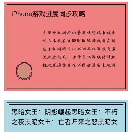
黑暗女王：阴影崛起黑暗女王：不朽之夜
黑暗女王：亡者归来之怒黑暗女王：湮灭
之战黑暗女王：深渊召唤师